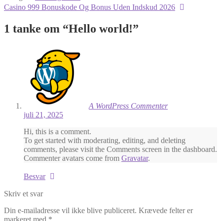
Indlægsnavigation
Næste
Casino 999 Bonuskode Og Bonus Uden Indskud 2026
indlæg:
1 tanke om “
Hello world!
”
A WordPress Commenter
juli 21, 2025
Hi, this is a comment.
To get started with moderating, editing, and deleting
comments, please visit the Comments screen in the dashboard.
Commenter avatars come from
Gravatar
.
Besvar
Skriv et svar
Din e-mailadresse vil ikke blive publiceret.
Krævede felter er
markeret med
*