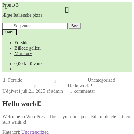
Spring
Spring
Pronto 3
til
til
Ægte Italienske pizza
navigation
indhold
Søg
Søg
efter:
Menu
Forside
Billede galleri
Min kurv
0,00
kr.
0 varer
Forside
Uncategorized
Hello world!
Udgivet i
juli 21, 2025
af
admin
—
1 kommentar
Hello world!
Welcome to WordPress. This is your first post. Edit or delete it, then
start writing!
Kategori:
Uncategorized